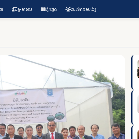
ສາ
ຄູ-ອາຈານ
ຫຼັກສູດ
ສະໝັກສອບເສັງ