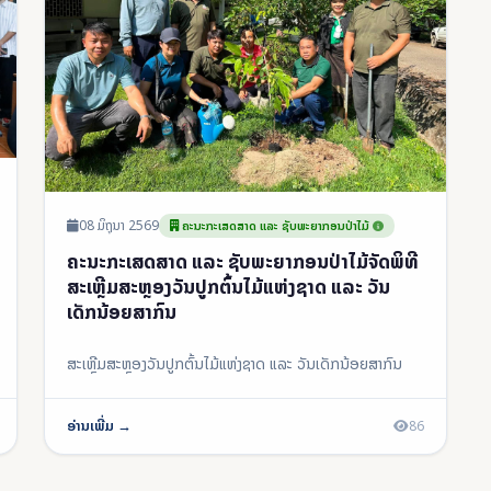
08 ມິຖຸນາ 2569
ຄະນະກະເສດສາດ ແລະ ຊັບພະຍາກອນປ່າໄມ້
ຄະນະກະເສດສາດ ແລະ ຊັບພະຍາກອນປ່າໄມ້ຈັດພິທີ
ສະເຫຼີມສະຫຼອງວັນປູກຕົ້ນໄມ້ແຫ່ງຊາດ ແລະ ວັນ
ເດັກນ້ອຍສາກົນ
ສະເຫຼີມສະຫຼອງວັນປູກຕົ້ນໄມ້ແຫ່ງຊາດ ແລະ ວັນເດັກນ້ອຍສາກົນ
ອ່ານເພີ່ມ →
86