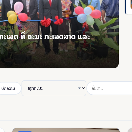
ນກະເສດ ທີ່ ຄະນະ ກະເສດສາດ ແລະ
ບົດຄວາມ