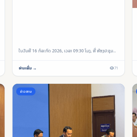
ໃນວັນທີ 16 ກໍລະກົດ 2026, ເວລາ 09:30 ໂມງ, ທີ່ ຫ້ອງປະຊຸມ...
ອ່ານເພີ່ມ →
71
ຂ່າວສານ