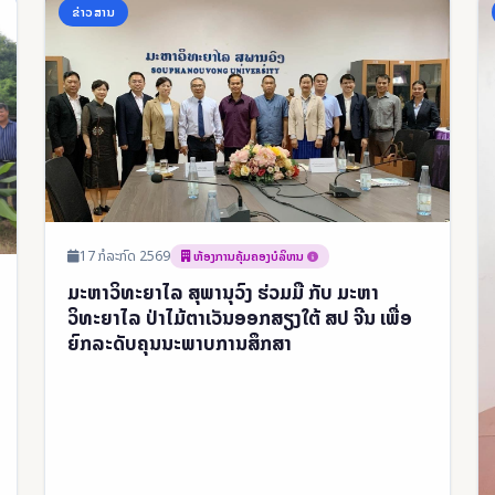
ຂ່າວສານ
17 ກໍລະກົດ 2569
ຫ້ອງການຄຸ້ມຄອງບໍລິຫນ
ມະຫາວິທະຍາໄລ ສຸພານຸວົງ ຮ່ວມມື ກັບ ມະຫາ
ວິທະຍາໄລ ປ່າໄມ້ຕາເວັນອອກສຽງໃຕ້ ສປ ຈີນ ເພື່ອ
ຍົກລະດັບຄຸນນະພາບການສຶກສາ