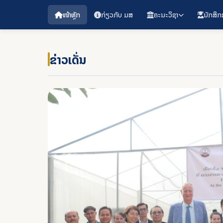
ໜ້າຫຼັກ
ກ່ຽວກັບ ມສ
ຄະນະວິຊາ
ນັກສຶກ
ຂ່າວເດັ່ນ