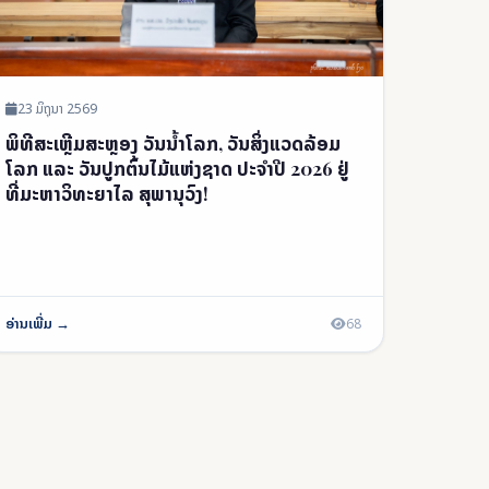
23 ມິຖຸນາ 2569
ພິທີສະເຫຼີມສະຫຼອງ ວັນນໍ້າໂລກ, ວັນສິ່ງແວດລ້ອມ
ໂລກ ແລະ ວັນປູກຕົ້ນໄມ້ແຫ່ງຊາດ ປະຈໍາປີ 2026 ຢູ່
ທີ່ມະຫາວິທະຍາໄລ ສຸພານຸວົງ!
ອ່ານເພີ່ມ →
68