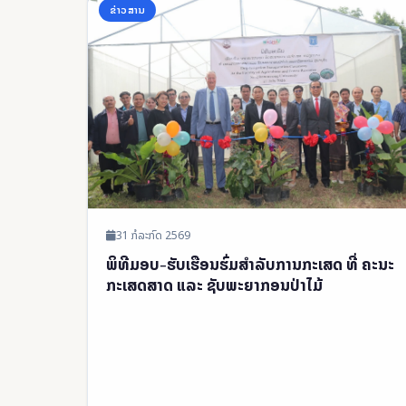
ຂ່າວສານ
31 ກໍລະກົດ 2569
ພິທີມອບ-ຮັບເຮືອນຮົ່ມສໍາລັບການກະເສດ ທີ່ ຄະນະ
ກະເສດສາດ ແລະ ຊັບພະຍາກອນປ່າໄມ້