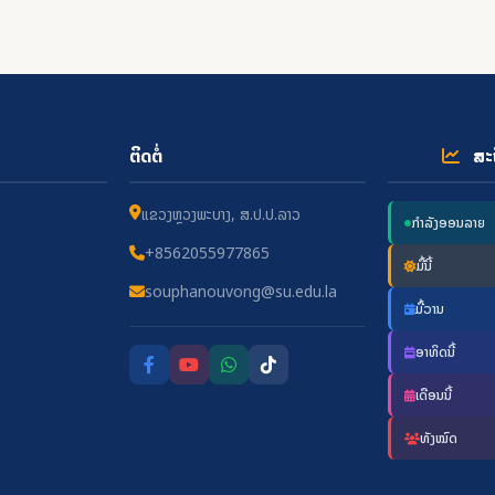
ຕິດຕໍ່
ສະຖິ
ແຂວງຫຼວງພະບາງ, ສ.ປ.ປ.ລາວ
ກຳລັງອອນລາຍ
+8562055977865
ມື້ນີ້
souphanouvong@su.edu.la
ມື້ວານ
ອາທິດນີ້
ເດືອນນີ້
ທັງໝົດ