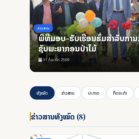
ຂ່າວສານ
ພິທີມອບ-ຮັບເຮືອນຮົ່ມສໍາລັບກາ
ຊັບພະຍາກອນປ່າໄມ້
31 ກໍລະກົດ 2569
ທັງໝົດ
ຂ່າວສານ
ປະກາດ
ກິດຈະກຳ
ຂ່າວສານທັງໝົດ (8)