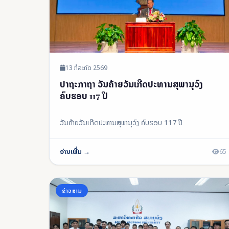
13 ກໍລະກົດ 2569
ປາຖະກາຖາ ວັນຄ້າຍວັນເກີດປະທານສຸພານຸວົງ
ຄົບຮອບ 117 ປີ
ວັນຄ້າຍວັນເກີດປະທານສຸພານຸວົງ ຄົບຮອບ 117 ປີ
ອ່ານເພີ່ມ →
65
ຂ່າວສານ