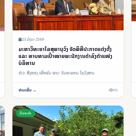
23 ມິຖຸນາ 2569
ມະຫາວິທະຍາໄລສຸພານຸວົງ ຈັດພິທີປະກາດແຕ່ງຕັ້ງ
ແລະ ທາບທາມເປົ້າໝາຍພະນັກງານດຳລົງຕໍາແໜ່ງ
ບໍລິຫານ
ຂ່າວ: ສິງທອງ ເພື່ອພົມ ພາບ: ຈັນທະພອນ ໄຊວົງສານ
ອ່ານເພີ່ມ →
66
ກິດຈະກຳ