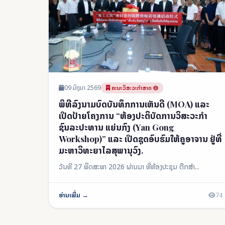
09 ມິຖຸນາ 2569
ຄະນະວິສະວະກຳສາດ
ພິທີລົງນາມບົດບັນທຶກການເຫັນດີ (MOA) ແລະ
ເປີດປ້າຍໂຄງການ “ຫ້ອງປະຕິບັດການວິສະວະກຳ
ຊົນລະປະທານ ແຍ່ນກົງ (Yan Gong
Workshop)” ແລະ ເປີດຊຸດອົບຮົມໃຫ້ຄູອາຈານ ຢູ່ທີ່
ມະຫາວິທະຍາໄລສຸພານຸວົງ.
ວັນທີ 27 ພຶດສະພາ 2026 ຜ່ານມາ ທີ່ຫ້ອງປະຊຸມ ຕືກສໍາ...
ອ່ານເພີ່ມ →
74