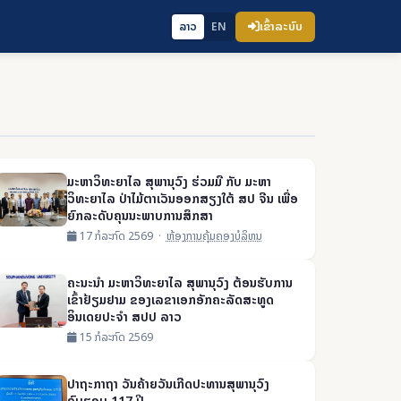
ເຂົ້າລະບົບ
ລາວ
EN
ມະຫາວິທະຍາໄລ ສຸພານຸວົງ ຮ່ວມມື ກັບ ມະຫາ
ວິທະຍາໄລ ປ່າໄມ້ຕາເວັນອອກສຽງໃຕ້ ສປ ຈີນ ເພື່ອ
ຍົກລະດັບຄຸນນະພາບການສຶກສາ
17 ກໍລະກົດ 2569 ·
ຫ້ອງການຄຸ້ມຄອງບໍລິຫນ
ຄະນະນໍາ ມະຫາວິທະຍາໄລ ສຸພານຸວົງ ຕ້ອນຮັບການ
ເຂົ້າຢ້ຽມຢາມ ຂອງເລຂາເອກອັກຄະລັດສະທູດ
ອິນເດຍປະຈໍາ ສປປ ລາວ
15 ກໍລະກົດ 2569
ປາຖະກາຖາ ວັນຄ້າຍວັນເກີດປະທານສຸພານຸວົງ
ຄົບຮອບ 117 ປີ