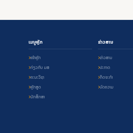
ເມນູຫຼັກ
ຂ່າວສານ
ໜ້າຫຼັກ
ຂ່າວສານ
ກ່ຽວກັບ ມສ
ປະກາດ
ຄະນະວິຊາ
ກິດຈະກຳ
ຫຼັກສູດ
ບົດຄວາມ
ນັກສຶກສາ