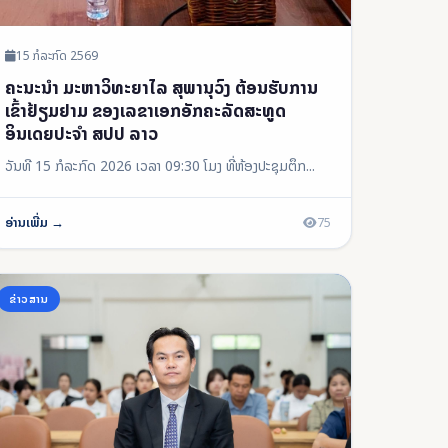
15 ກໍລະກົດ 2569
ຄະນະນໍາ ມະຫາວິທະຍາໄລ ສຸພານຸວົງ ຕ້ອນຮັບການ
ເຂົ້າຢ້ຽມຢາມ ຂອງເລຂາເອກອັກຄະລັດສະທູດ
ອິນເດຍປະຈໍາ ສປປ ລາວ
ວັນທີ 15 ກໍລະກົດ 2026 ເວລາ 09:30 ໂມງ ທີ່ຫ້ອງປະຊຸມຕຶກ...
ອ່ານເພີ່ມ →
75
ຂ່າວສານ