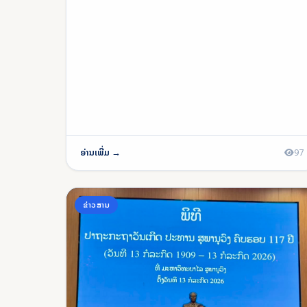
ອ່ານເພີ່ມ →
97
ຂ່າວສານ