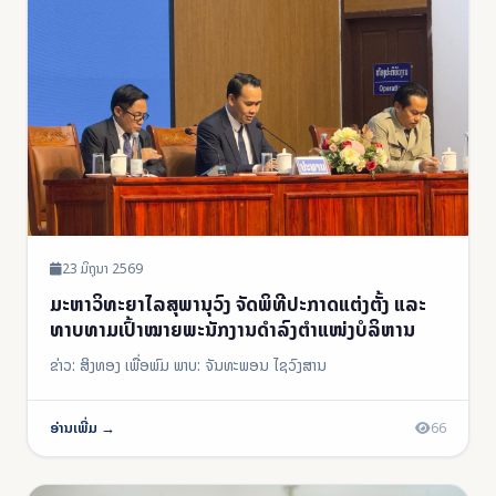
23 ມິຖຸນາ 2569
ມະຫາວິທະຍາໄລສຸພານຸວົງ ຈັດພິທີປະກາດແຕ່ງຕັ້ງ ແລະ
ທາບທາມເປົ້າໝາຍພະນັກງານດຳລົງຕໍາແໜ່ງບໍລິຫານ
ຂ່າວ: ສິງທອງ ເພື່ອພົມ ພາບ: ຈັນທະພອນ ໄຊວົງສານ
ອ່ານເພີ່ມ →
66