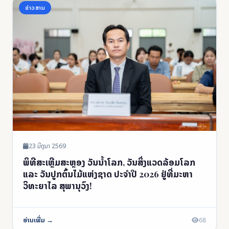
ຂ່າວສານ
23 ມິຖຸນາ 2569
ພິທີສະເຫຼີມສະຫຼອງ ວັນນໍ້າໂລກ, ວັນສິ່ງແວດລ້ອມໂລກ
ແລະ ວັນປູກຕົ້ນໄມ້ແຫ່ງຊາດ ປະຈໍາປີ 2026 ຢູ່ທີ່ມະຫາ
ວິທະຍາໄລ ສຸພານຸວົງ!
ອ່ານເພີ່ມ →
68