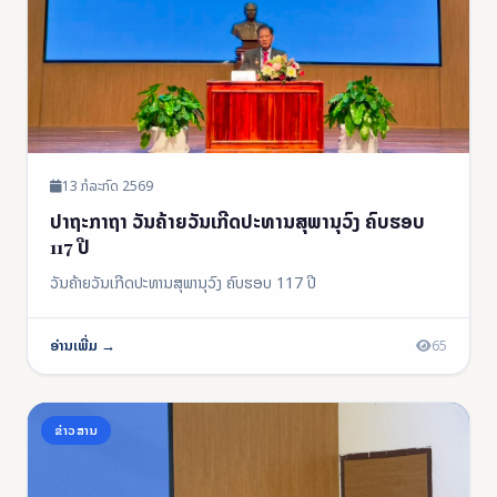
13 ກໍລະກົດ 2569
ປາຖະກາຖາ ວັນຄ້າຍວັນເກີດປະທານສຸພານຸວົງ ຄົບຮອບ
117 ປີ
ວັນຄ້າຍວັນເກີດປະທານສຸພານຸວົງ ຄົບຮອບ 117 ປີ
ອ່ານເພີ່ມ →
65
ຂ່າວສານ