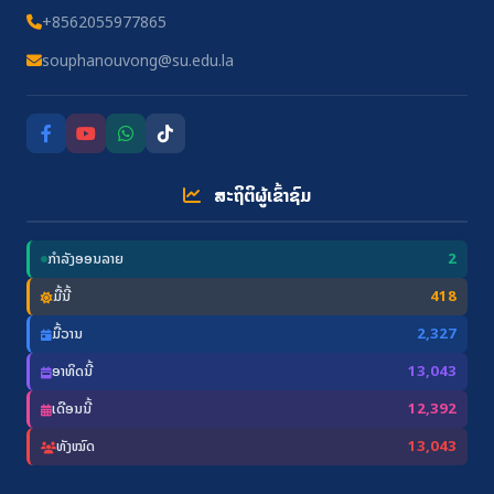
+8562055977865
souphanouvong@su.edu.la
ສະຖິຕິຜູ້ເຂົ້າຊົມ
ກຳລັງອອນລາຍ
2
ມື້ນີ້
418
ມື້ວານ
2,327
ອາທິດນີ້
13,043
ເດືອນນີ້
12,392
ທັງໝົດ
13,043