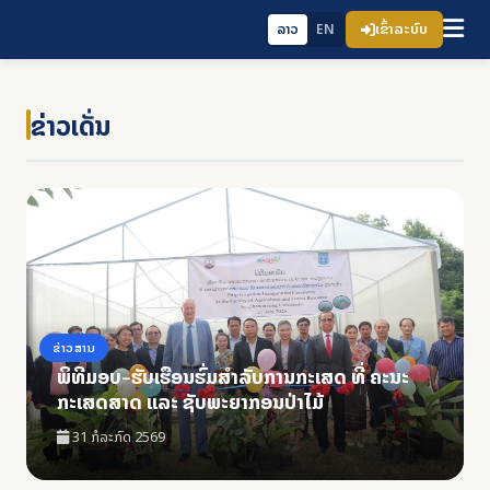
ເຂົ້າລະບົບ
ລາວ
EN
ຂ່າວເດັ່ນ
ຂ່າວສານ
ພິທີມອບ-ຮັບເຮືອນຮົ່ມສໍາລັບການກະເສດ ທີ່ ຄະນະ
ກະເສດສາດ ແລະ ຊັບພະຍາກອນປ່າໄມ້
31 ກໍລະກົດ 2569