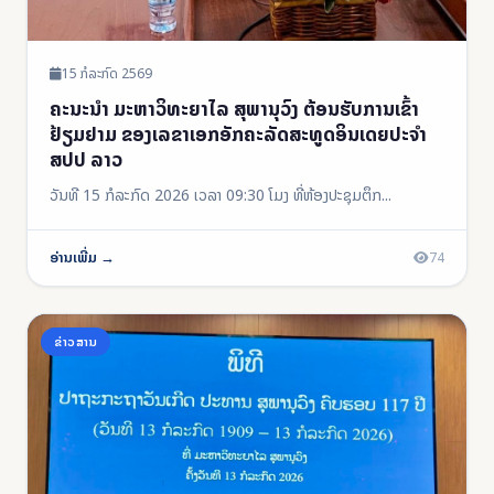
15 ກໍລະກົດ 2569
ຄະນະນໍາ ມະຫາວິທະຍາໄລ ສຸພານຸວົງ ຕ້ອນຮັບການເຂົ້າ
ຢ້ຽມຢາມ ຂອງເລຂາເອກອັກຄະລັດສະທູດອິນເດຍປະຈໍາ
ສປປ ລາວ
ວັນທີ 15 ກໍລະກົດ 2026 ເວລາ 09:30 ໂມງ ທີ່ຫ້ອງປະຊຸມຕຶກ...
ອ່ານເພີ່ມ →
74
ຂ່າວສານ