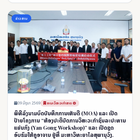
ຂ່າວສານ
09 ມິຖຸນາ 2569
ຄະນະວິສະວະກຳສາດ
ພິທີລົງນາມບົດບັນທຶກການເຫັນດີ (MOA) ແລະ ເປີດ
ປ້າຍໂຄງການ “ຫ້ອງປະຕິບັດການວິສະວະກຳຊົນລະປະທານ
ແຍ່ນກົງ (Yan Gong Workshop)” ແລະ ເປີດຊຸດ
ອົບຮົມໃຫ້ຄູອາຈານ ຢູ່ທີ່ ມະຫາວິທະຍາໄລສຸພານຸວົງ.