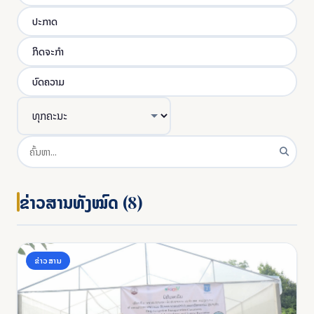
ປະກາດ
ກິດຈະກຳ
ບົດຄວາມ
ຂ່າວສານທັງໝົດ (8)
ຂ່າວສານ