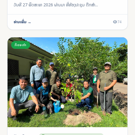
ວັນທີ 27 ພຶດສະພາ 2026 ຜ່ານມາ ທີ່ຫ້ອງປະຊຸມ ຕືກສໍາ...
ອ່ານເພີ່ມ →
74
ກິດຈະກຳ