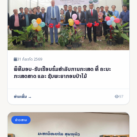
31 ກໍລະກົດ 2569
ພິທີມອບ-ຮັບເຮືອນຮົ່ມສໍາລັບການກະເສດ ທີ່ ຄະນະ
ກະເສດສາດ ແລະ ຊັບພະຍາກອນປ່າໄມ້
ອ່ານເພີ່ມ →
97
ຂ່າວສານ