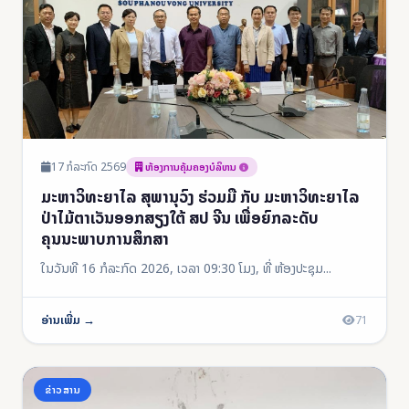
17 ກໍລະກົດ 2569
ຫ້ອງການຄຸ້ມຄອງບໍລິຫນ
ມະຫາວິທະຍາໄລ ສຸພານຸວົງ ຮ່ວມມື ກັບ ມະຫາວິທະຍາໄລ
ປ່າໄມ້ຕາເວັນອອກສຽງໃຕ້ ສປ ຈີນ ເພື່ອຍົກລະດັບ
ຄຸນນະພາບການສຶກສາ
ໃນວັນທີ 16 ກໍລະກົດ 2026, ເວລາ 09:30 ໂມງ, ທີ່ ຫ້ອງປະຊຸມ...
ອ່ານເພີ່ມ →
71
ຂ່າວສານ