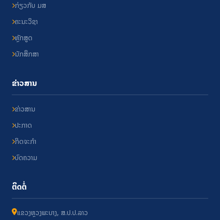
ກ່ຽວກັບ ມສ
ຄະນະວິຊາ
ຫຼັກສູດ
ນັກສຶກສາ
ຂ່າວສານ
ຂ່າວສານ
ປະກາດ
ກິດຈະກຳ
ບົດຄວາມ
ຕິດຕໍ່
ແຂວງຫຼວງພະບາງ, ສ.ປ.ປ.ລາວ