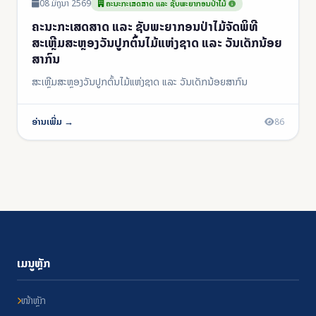
08 ມິຖຸນາ 2569
ຄະນະກະເສດສາດ ແລະ ຊັບພະຍາກອນປ່າໄມ້
ຄະນະກະເສດສາດ ແລະ ຊັບພະຍາກອນປ່າໄມ້ຈັດພິທີ
ສະເຫຼີມສະຫຼອງວັນປູກຕົ້ນໄມ້ແຫ່ງຊາດ ແລະ ວັນເດັກນ້ອຍ
ສາກົນ
ສະເຫຼີມສະຫຼອງວັນປູກຕົ້ນໄມ້ແຫ່ງຊາດ ແລະ ວັນເດັກນ້ອຍສາກົນ
ອ່ານເພີ່ມ →
86
ເມນູຫຼັກ
ໜ້າຫຼັກ