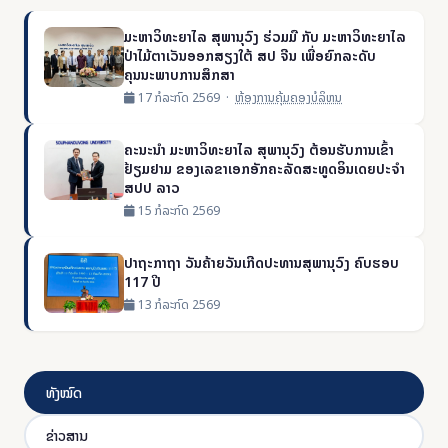
ມະຫາວິທະຍາໄລ ສຸພານຸວົງ ຮ່ວມມື ກັບ ມະຫາວິທະຍາໄລ
ປ່າໄມ້ຕາເວັນອອກສຽງໃຕ້ ສປ ຈີນ ເພື່ອຍົກລະດັບ
ຄຸນນະພາບການສຶກສາ
17 ກໍລະກົດ 2569 ·
ຫ້ອງການຄຸ້ມຄອງບໍລິຫນ
ຄະນະນໍາ ມະຫາວິທະຍາໄລ ສຸພານຸວົງ ຕ້ອນຮັບການເຂົ້າ
ຢ້ຽມຢາມ ຂອງເລຂາເອກອັກຄະລັດສະທູດອິນເດຍປະຈໍາ
ສປປ ລາວ
15 ກໍລະກົດ 2569
ປາຖະກາຖາ ວັນຄ້າຍວັນເກີດປະທານສຸພານຸວົງ ຄົບຮອບ
117 ປີ
13 ກໍລະກົດ 2569
ທັງໝົດ
ຂ່າວສານ