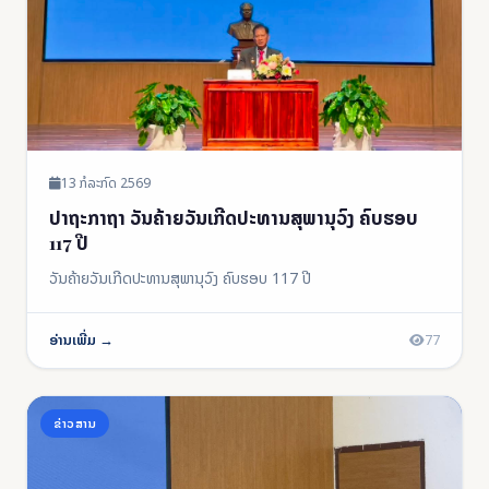
13 ກໍລະກົດ 2569
ປາຖະກາຖາ ວັນຄ້າຍວັນເກີດປະທານສຸພານຸວົງ ຄົບຮອບ
117 ປີ
ວັນຄ້າຍວັນເກີດປະທານສຸພານຸວົງ ຄົບຮອບ 117 ປີ
ອ່ານເພີ່ມ →
77
ຂ່າວສານ