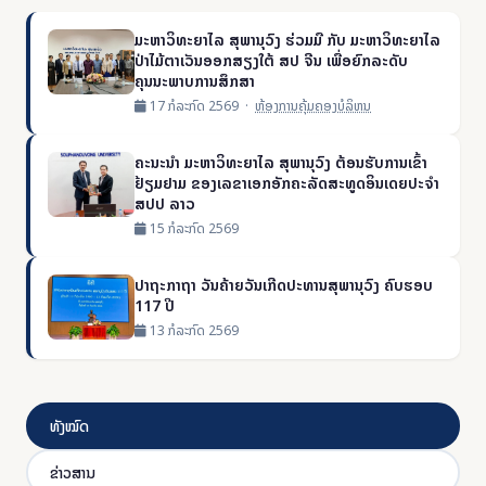
ມະຫາວິທະຍາໄລ ສຸພານຸວົງ ຮ່ວມມື ກັບ ມະຫາວິທະຍາໄລ
ປ່າໄມ້ຕາເວັນອອກສຽງໃຕ້ ສປ ຈີນ ເພື່ອຍົກລະດັບ
ຄຸນນະພາບການສຶກສາ
17 ກໍລະກົດ 2569 ·
ຫ້ອງການຄຸ້ມຄອງບໍລິຫນ
ຄະນະນໍາ ມະຫາວິທະຍາໄລ ສຸພານຸວົງ ຕ້ອນຮັບການເຂົ້າ
ຢ້ຽມຢາມ ຂອງເລຂາເອກອັກຄະລັດສະທູດອິນເດຍປະຈໍາ
ສປປ ລາວ
15 ກໍລະກົດ 2569
ປາຖະກາຖາ ວັນຄ້າຍວັນເກີດປະທານສຸພານຸວົງ ຄົບຮອບ
117 ປີ
13 ກໍລະກົດ 2569
ທັງໝົດ
ຂ່າວສານ