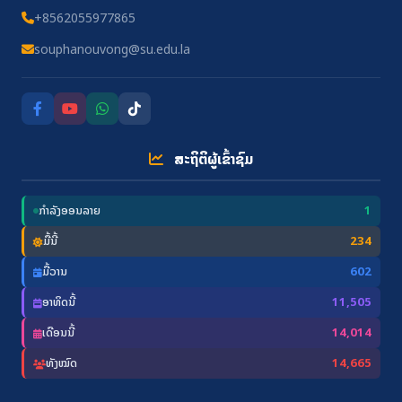
+8562055977865
souphanouvong@su.edu.la
ສະຖິຕິຜູ້ເຂົ້າຊົມ
ກຳລັງອອນລາຍ
1
ມື້ນີ້
234
ມື້ວານ
602
ອາທິດນີ້
11,505
ເດືອນນີ້
14,014
ທັງໝົດ
14,665