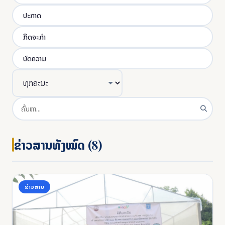
ປະກາດ
ກິດຈະກຳ
ບົດຄວາມ
ຂ່າວສານທັງໝົດ (8)
ຂ່າວສານ