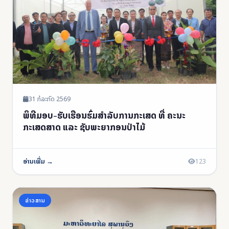
31 ກໍລະກົດ 2569
ພິທີມອບ-ຮັບເຮືອນຮົ່ມສໍາລັບການກະເສດ ທີ່ ຄະນະ
ກະເສດສາດ ແລະ ຊັບພະຍາກອນປ່າໄມ້
ອ່ານເພີ່ມ →
123
ຂ່າວສານ