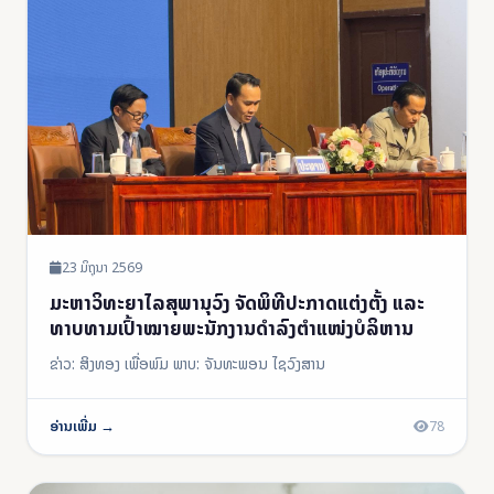
23 ມິຖຸນາ 2569
ມະຫາວິທະຍາໄລສຸພານຸວົງ ຈັດພິທີປະກາດແຕ່ງຕັ້ງ ແລະ
ທາບທາມເປົ້າໝາຍພະນັກງານດຳລົງຕໍາແໜ່ງບໍລິຫານ
ຂ່າວ: ສິງທອງ ເພື່ອພົມ ພາບ: ຈັນທະພອນ ໄຊວົງສານ
ອ່ານເພີ່ມ →
78