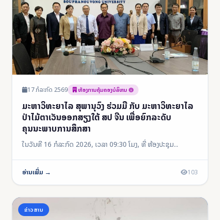
17 ກໍລະກົດ 2569
ຫ້ອງການຄຸ້ມຄອງບໍລິຫນ
ມະຫາວິທະຍາໄລ ສຸພານຸວົງ ຮ່ວມມື ກັບ ມະຫາວິທະຍາໄລ
ປ່າໄມ້ຕາເວັນອອກສຽງໃຕ້ ສປ ຈີນ ເພື່ອຍົກລະດັບ
ຄຸນນະພາບການສຶກສາ
ໃນວັນທີ 16 ກໍລະກົດ 2026, ເວລາ 09:30 ໂມງ, ທີ່ ຫ້ອງປະຊຸມ...
ອ່ານເພີ່ມ →
103
ຂ່າວສານ