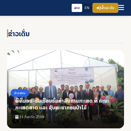
ເຂົ້າລະບົບ
ລາວ
EN
ຂ່າວເດັ່ນ
ຂ່າວສານ
ພິທີມອບ-ຮັບເຮືອນຮົ່ມສໍາລັບການກະເສດ ທີ່ ຄະນະ
ກະເສດສາດ ແລະ ຊັບພະຍາກອນປ່າໄມ້
31 ກໍລະກົດ 2569