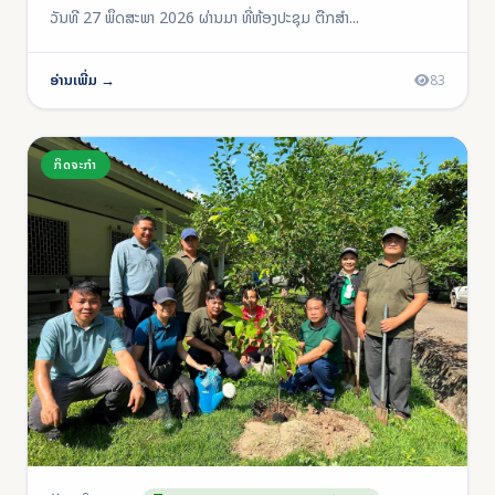
ວັນທີ 27 ພຶດສະພາ 2026 ຜ່ານມາ ທີ່ຫ້ອງປະຊຸມ ຕືກສໍາ...
ອ່ານເພີ່ມ →
83
ກິດຈະກຳ