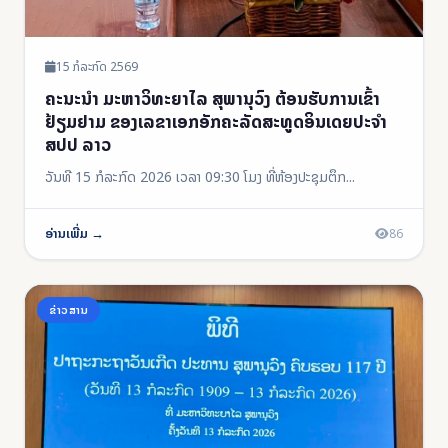
15 ກໍລະກົດ 2569
ຄະນະນໍາ ມະຫາວິທະຍາໄລ ສຸພານຸວົງ ຕ້ອນຮັບການເຂົ້າ
ຢ້ຽມຢາມ ຂອງເລຂາເອກອັກຄະລັດສະທູດອິນເດຍປະຈໍາ
ສປປ ລາວ
ວັນທີ 15 ກໍລະກົດ 2026 ເວລາ 09:30 ໂມງ ທີ່ຫ້ອງປະຊຸມຕຶກ...
ອ່ານເພີ່ມ →
86
ຂ່າວສານ