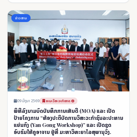
ຂ່າວສານ
09 ມິຖຸນາ 2569
ຄະນະວິສະວະກຳສາດ
ພິທີລົງນາມບົດບັນທຶກການເຫັນດີ (MOA) ແລະ ເປີດ
ປ້າຍໂຄງການ “ຫ້ອງປະຕິບັດການວິສະວະກຳຊົນລະປະທານ
ແຍ່ນກົງ (Yan Gong Workshop)” ແລະ ເປີດຊຸດ
ອົບຮົມໃຫ້ຄູອາຈານ ຢູ່ທີ່ ມະຫາວິທະຍາໄລສຸພານຸວົງ.