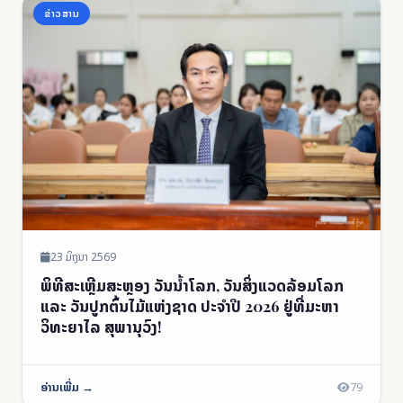
ຂ່າວສານ
23 ມິຖຸນາ 2569
ພິທີສະເຫຼີມສະຫຼອງ ວັນນໍ້າໂລກ, ວັນສິ່ງແວດລ້ອມໂລກ
ແລະ ວັນປູກຕົ້ນໄມ້ແຫ່ງຊາດ ປະຈໍາປີ 2026 ຢູ່ທີ່ມະຫາ
ວິທະຍາໄລ ສຸພານຸວົງ!
ອ່ານເພີ່ມ →
79