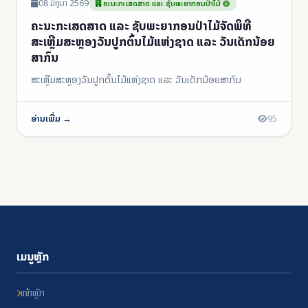
08 ມິຖຸນາ 2569
ຄະນະກະເສດສາດ ແລະ ຊັບພະຍາກອນປ່າໄມ້
ຄະນະກະເສດສາດ ແລະ ຊັບພະຍາກອນປ່າໄມ້ຈັດພິທີ
ສະເຫຼີມສະຫຼອງວັນປູກຕົ້ນໄມ້ແຫ່ງຊາດ ແລະ ວັນເດັກນ້ອຍ
ສາກົນ
ສະເຫຼີມສະຫຼອງວັນປູກຕົ້ນໄມ້ແຫ່ງຊາດ ແລະ ວັນເດັກນ້ອຍສາກົນ
ອ່ານເພີ່ມ →
95
ເມນູຫຼັກ
ໜ້າຫຼັກ