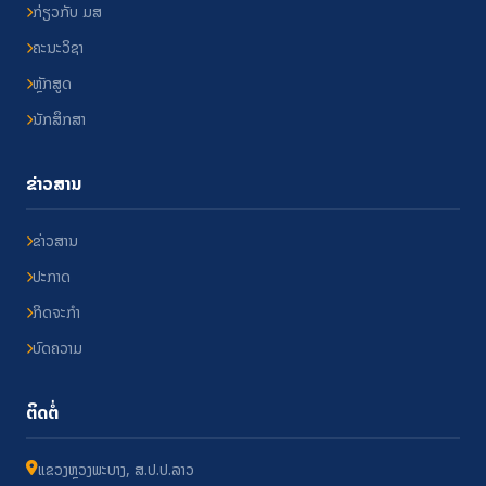
ກ່ຽວກັບ ມສ
ຄະນະວິຊາ
ຫຼັກສູດ
ນັກສຶກສາ
ຂ່າວສານ
ຂ່າວສານ
ປະກາດ
ກິດຈະກຳ
ບົດຄວາມ
ຕິດຕໍ່
ແຂວງຫຼວງພະບາງ, ສ.ປ.ປ.ລາວ